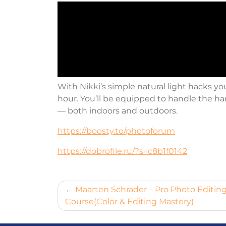
With Nikki’s simple natural light hacks yo
hour. You’ll be equipped to handle the ha
— both indoors and outdoors.
https://boosty.to/photoforum
https://dobrofile.ru/?s=c8b1f0142
Навигация
Maarten Schrader – Pro Photo Editin
Course(Color & Editing Mastery)
по