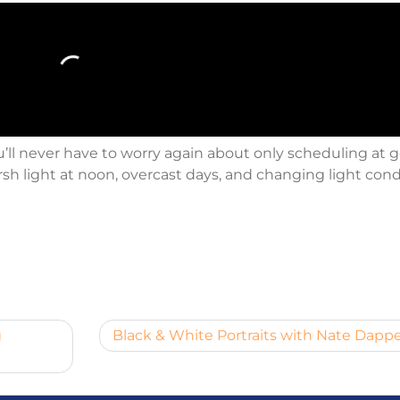
u’ll never have to worry again about only scheduling at 
rsh light at noon, overcast days, and changing light cond
g
Black & White Portraits with Nate Dapp