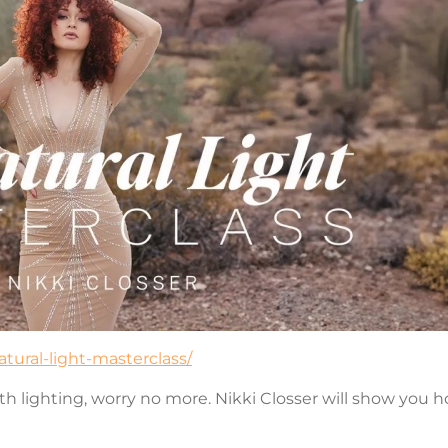
tural-light-masterclass/
th lighting, worry no more. Nikki Closser will show you 