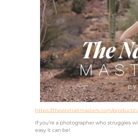
https://theportraitmasters.com/product/na
If you’re a photographer who struggles wi
easy it can be!