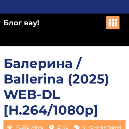
Перейти
к
содержимому
Блог вау!
Балерина /
Ballerina (2025)
WEB-DL
[H.264/1080p]
76582 views
21:49
0 Комментарии