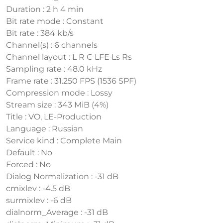
Duration : 2 h 4 min
Bit rate mode : Constant
Bit rate : 384 kb/s
Channel(s) : 6 channels
Channel layout : L R C LFE Ls Rs
Sampling rate : 48.0 kHz
Frame rate : 31.250 FPS (1536 SPF)
Compression mode : Lossy
Stream size : 343 MiB (4%)
Title : VO, LE-Production
Language : Russian
Service kind : Complete Main
Default : No
Forced : No
Dialog Normalization : -31 dB
cmixlev : -4.5 dB
surmixlev : -6 dB
dialnorm_Average : -31 dB