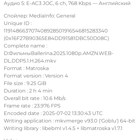
Аудио 5: E-AC3 JOC, 6 ch, 768 Kbps — Английский
Спойлер: MediaInfo: General
Unique ID :
119148663707408928501916546815283340
(0x16F27B90365E84DD91581DBC50D08C)
Complete name :
D:ФильмыBallerina.2025.1080p.AMZN.WEB-
DL.DDP5.1.H.264.mkv
Format : Matroska
Format version : Version 4
File size : 9.25 GiB
Duration : 2 h 4 min
Overall bit rate : 10.6 Mb/s
Frame rate : 23.976 FPS
Encoded date : 2025-07-02 13:30:43 UTC
Writing application : mkvmerge v93.0 ('Goblu') 64-bit
Writing library : libebml v1.4.5 + libmatroska v1.7.1