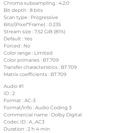
Chroma subsampling : 4:2:0
Bit depth : 8 bits
Scan type : Progressive
Bits/(Pixel*Frame) : 0.235
Stream size : 7.52 GiB (81%)
Default : Yes
Forced : No
Color range : Limited
Color primaries : BT.709
Transfer characteristics : BT.709
Matrix coefficients : BT.709
Audio #1
ID : 2
Format : AC-3
Format/Info : Audio Coding 3
Commercial name : Dolby Digital
Codec ID : A_AC3
Duration : 2 h 4 min