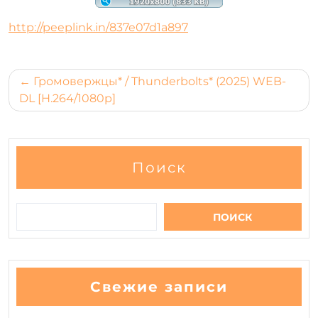
http://peeplink.in/837e07d1a897
Навигация
Громовержцы* / Thunderbolts* (2025) WEB-
по
DL [H.264/1080p]
записям
Поиск
ПОИСК
Свежие записи