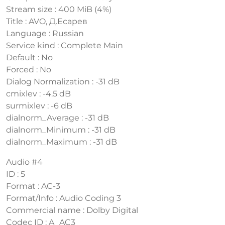
Stream size : 400 MiB (4%)
Title : AVO, Д.Есарев
Language : Russian
Service kind : Complete Main
Default : No
Forced : No
Dialog Normalization : -31 dB
cmixlev : -4.5 dB
surmixlev : -6 dB
dialnorm_Average : -31 dB
dialnorm_Minimum : -31 dB
dialnorm_Maximum : -31 dB
Audio #4
ID : 5
Format : AC-3
Format/Info : Audio Coding 3
Commercial name : Dolby Digital
Codec ID : A_AC3