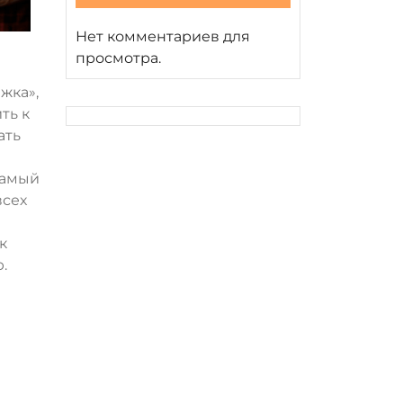
Нет комментариев для
просмотра.
жка»,
ть к
ать
самый
всех
к
.