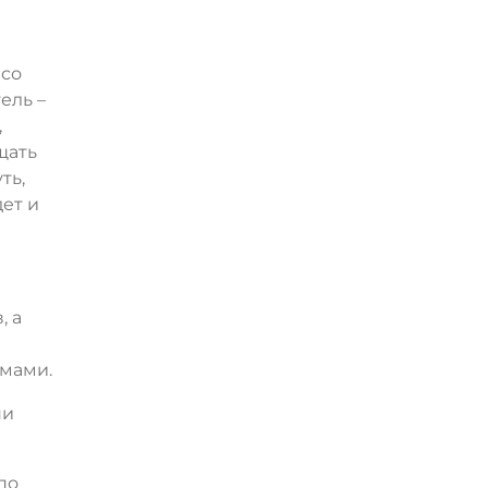
 со
ель –
,
щать
ть,
ет и
, а
емами.
ни
по