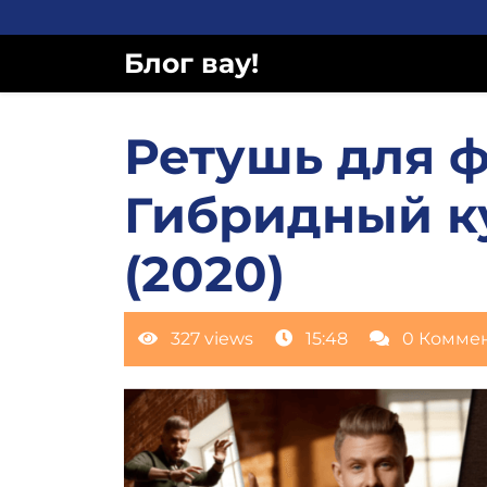
Перейти
к
Блог вау!
содержимому
Ретушь для 
Гибридный ку
(2020)
327 views
15:48
0 Комме