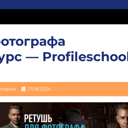
фотографа
рс — Profileschoo
нтарии
17.08.2024