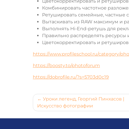
Цветокорректировать и ретуширова
Комбинировать частотное разложе
Ретушировать семейные, частные съ
Вытаскивать из RAW максимум и р
Выполнять Hi-End-ретушь для рекл
Правильно распределять ресурсы и
Цветокорректировать и ретуширов
https://www.profileschool.ru/category/p
https://boosty.to/photoforum
https://dobrofile.ru/?s=5703d0c19
Навигация
Уроки легенд, Георгий Пинхасов |
Искусство фотографии
по
записям