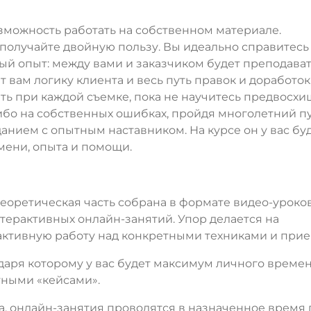
зможность работать на собственном материале.
 получайте двойную пользу. Вы идеально справитесь
й опыт: между вами и заказчиком будет преподават
вам логику клиента и весь путь правок и доработок
ть при каждой съемке, пока не научитесь предвосхи
бо на собственных ошибках, пройдя многолетний пу
анием с опытным наставником. На курсе он у вас буд
мени, опыта и помощи.
 теоретическая часть собрана в формате видео-уроков
терактивных онлайн-занятий. Упор делается на
активную работу над конкретными техниками и при
даря которому у вас будет максимум личного време
тными «кейсами».
а, онлайн-занятия проводятся в назначенное время 