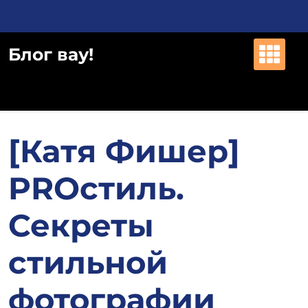
Перейти
к
содержимому
Блог вау!
[Катя Фишер]
PROстиль.
Секреты
стильной
фотографии