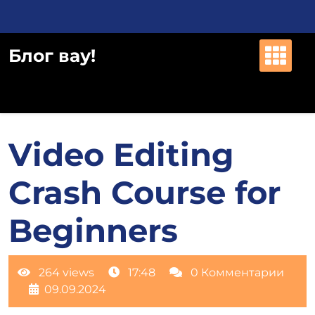
Перейти
к
содержимому
Блог вау!
Video Editing
Crash Course for
Beginners
264 views
17:48
0 Комментарии
09.09.2024