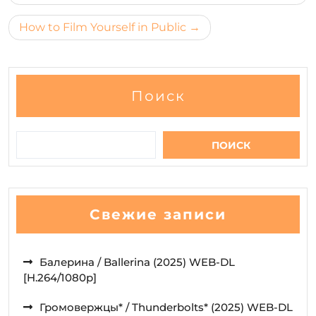
записям
How to Film Yourself in Public
Поиск
ПОИСК
Свежие записи
Балерина / Ballerina (2025) WEB-DL
[H.264/1080p]
Громовержцы* / Thunderbolts* (2025) WEB-DL