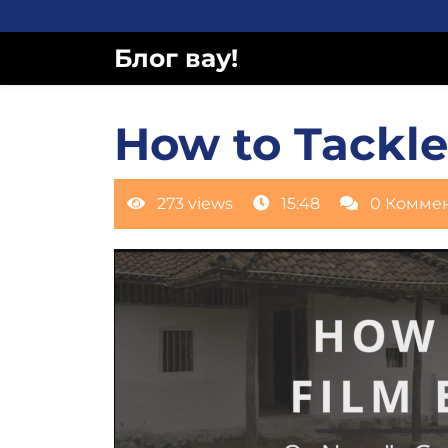
Перейти
к
Блог вау!
содержимому
How to Tackle
273 views
15:48
0 Комме