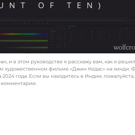
ан, и в этом руководстве я расскажу вам, как я реши
м художественном фильме «Джин Кедас» на хинди. 
а 2024 года. Если вы находитесь в Индии, пожалуйста,
и комментарии.