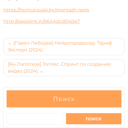
https://homutouski.by/montazh-reels
http://peeplink.in/6644dcd040e7
Навигация
[Павел Лебедев] Нейропродюсер. Тариф
по
Эксперт (2024)
записям
[Ян Лапотков] Топлес. Спринт по созданию
видео (2024)
Поиск
ПОИСК