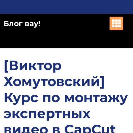
Перейти
к
содержимому
Блог вау!
[Виктор
Хомутовский]
Курс по монтажу
экспертных
видео в CapCut