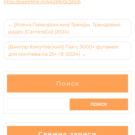
http://peeplink.in/44c6fe0c50c6
Навигация
[Алена Гайворонских] Тренды. Трендовые
по
видео [CameraGo] (2024)
записям
[Виктор Хомутовский] Пак с 3000+ футажей
для монтажа на 25+ гб (2024)
Поиск
ПОИСК
Свежие записи