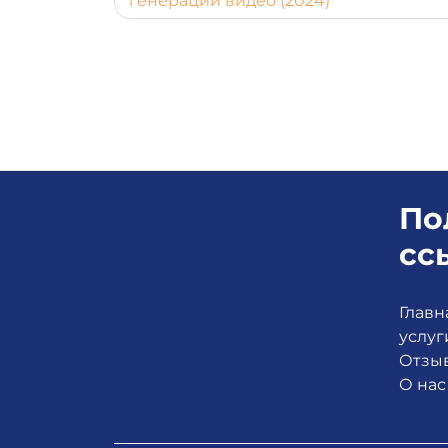
генерации видео (2024)
по
записям
По
сс
Главн
услуг
Отзы
О нас