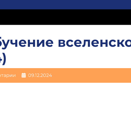
бучение вселенск
)
нтарии
09.12.2024