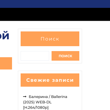
ой
Поиск
ПОИСК
Свежие записи
Балерина / Ballerina
(2025) WEB-DL
[H.264/1080p]