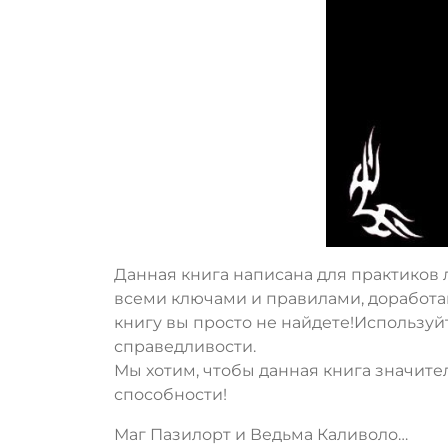
Данная книга написана для практиков 
всеми ключами и правилами, доработа
книгу вы просто не найдете!Используй
справедливости.
Мы хотим, чтобы данная книга значит
способности!
Маг Пазилорт и Ведьма Каливоло…