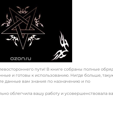
левостороннего пути! В книге собраны полные обря
нные и готовы к использованию. Нигде больше, таку
те данные вам знания по назначению и по
ельно облегчила вашу работу и усовершенствовала в