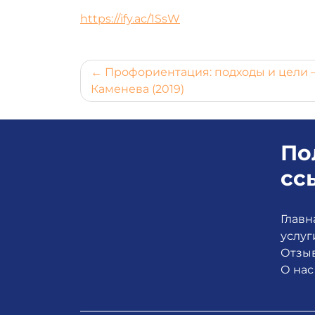
https://ify.ac/1SsW
Навигация
Профориентация: подходы и цели
Каменева (2019)
по
записям
По
сс
Главн
услуг
Отзы
О нас