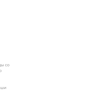
ды со
ю
аши