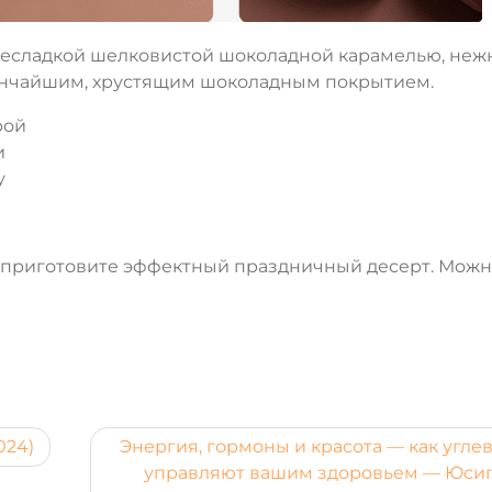
 несладкой шелковистой шоколадной карамелью, не
ончайшим, хрустящим шоколадным покрытием.
рой
и
у
ы приготовите эффектный праздничный десерт. Мож
024)
Энергия, гормоны и красота — как угле
управляют вашим здоровьем — Юси