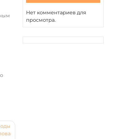
Нет комментариев для
жным
просмотра.
но
воды
пова