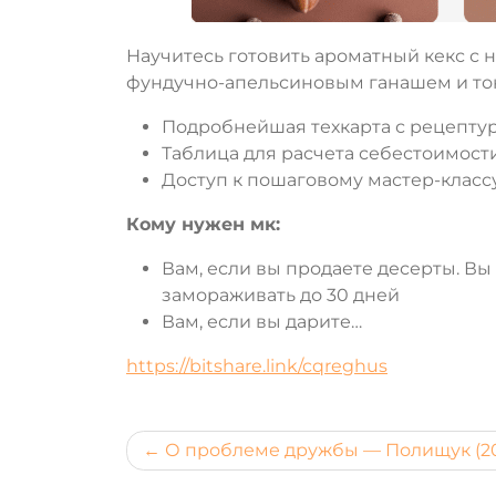
Научитесь готовить ароматный кекс с
фундучно-апельсиновым ганашем и т
Подробнейшая техкарта с рецепту
Таблица для расчета себестоимост
Доступ к пошаговому мастер-класс
Кому нужен мк:
Вам, если вы продаете десерты. В
замораживать до 30 дней
Вам, если вы дарите…
https://bitshare.link/cqreghus
Навигация
О проблеме дружбы — Полищук (2
по