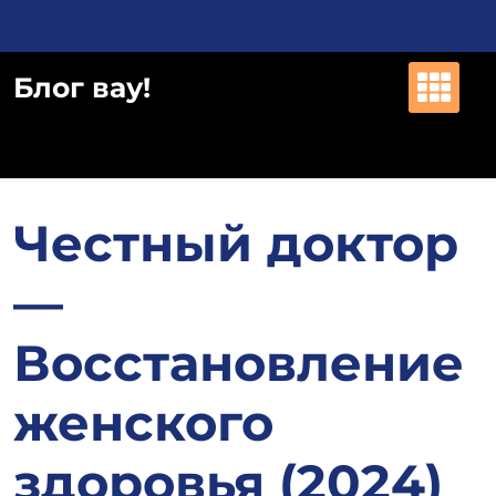
Перейти
к
содержимому
Блог вау!
Честный доктор
—
Восстановление
женского
здоровья (2024)