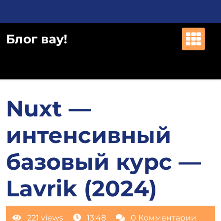
Перейти
к
содержимому
Блог вау!
Nuxt —
интенсивный
базовый курс —
Lavrik (2024)
221 views
13:48
0 Комментарии