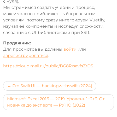
с нуля).
Мы стремимся создать учебный процесс,
максимально приближенный к реальным
условиям, поэтому сразу интегрируем Vuetify,
изучая её компоненты и исследуя сложности,
связанные с UI-библиотеками при SSR.
Продажник:
Для просмотра вы должны
войти
или
зарегистрироваться
.
https://cloud.mail.ru/public/BG8R/savfsZrDS
Навигация
Pro SwiftUI — hackingwithswift (2024)
по
Microsoft Excel 2016 — 2019. Уровень 1+2+3. От
записям
новичка до эксперта — РУНО (2022)