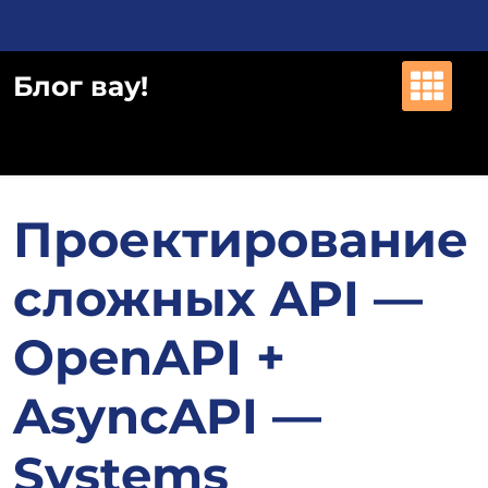
Перейти
к
содержимому
Блог вау!
Проектирование
сложных API —
OpenAPI +
AsyncAPI —
Systems