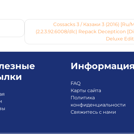
Cossacks 3 / Казаки 3 (2016) [Ru/M
(2.2.3.92.6008/dlc) Repack Decepticon [Di
Deluxe Edit
лезные
Информаци
ылки
FAQ
Карты сайта
ая
Политика
и
конфиденциальности
вы
Свяжитесь с нами