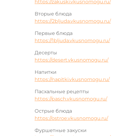
https://zakuski.vkusnomogu.ru/
Вторые блюда
https://2bljuda.vkusnomogu.ru/
Первые блюда
https://1bljuda.vkusnomogu.ru/
Десерты
https://desert.vkusnomogu.ru/
Напитки
https://napitki.vkusnomogu.ru/
Пасхальные рецепты
https://pasch.vkusnomogu.ru/
Острые блюда
https://ostroe.vkusnomogu.ru/
Фуршетные закуски