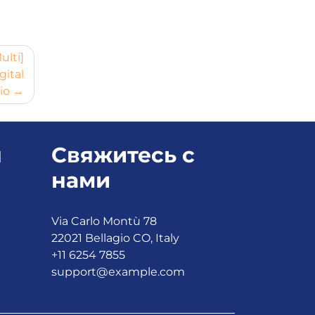
ulti]
gital
io
я
Свяжитесь с
нами
Via Carlo Montù 78
22021 Bellagio CO, Italy
+11 6254 7855
support@example.com