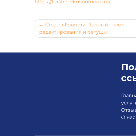
https://furshet.vkusnomogu.ru/
Навигация
Creator Foundry: Полный пакет
редактирования и ретуши
по
записям
По
сс
Главн
услуг
Отзы
О нас