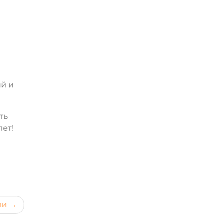
й и
ть
ет!
ии