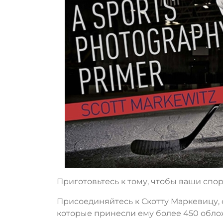
Приготовьтесь к тому, чтобы ваши спо
Присоединяйтесь к Скотту Маркевицу, ф
которые принесли ему более 450 обло