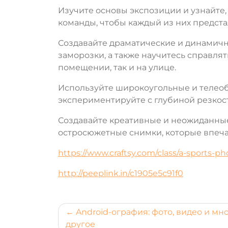
Изучите основы экспозиции и узнайте, 
команды, чтобы каждый из них предста
Создавайте драматические и динамич
заморозки, а также научитесь справля
помещении, так и на улице.
Используйте широкоугольные и телео
экспериментируйте с глубиной резкост
Создавайте креативные и неожиданные
остросюжетные снимки, которые впеча
https://www.craftsy.com/class/a-sports-p
http://peeplink.in/c1905e5c91f0
Навигация
Android-ография: фото, видео и мн
другое