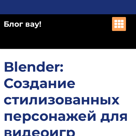
Перейти
к
содержимому
Блог вау!
Blender:
Создание
стилизованных
персонажей для
видеоигр